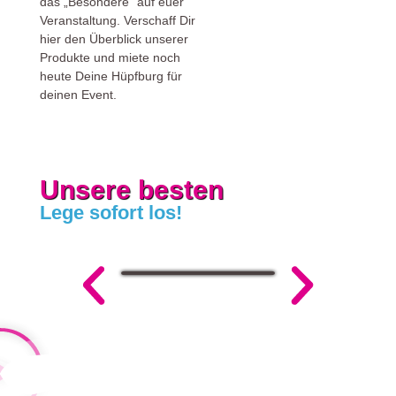
das „Besondere“ auf euer
Veranstaltung. Verschaff Dir
hier den Überblick unserer
Produkte und miete noch
heute Deine Hüpfburg für
deinen Event.
Unsere besten
Lege sofort los!
Lego SlideBox
Lego Mul
ab 190,00
ab 170,00
€
€