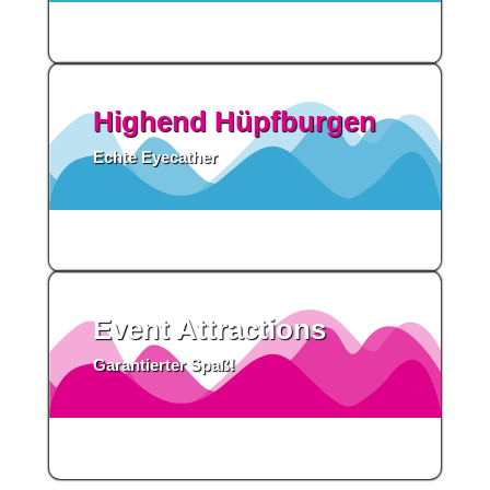
Highend Hüpfburgen
Echte Eyecather
Event Attractions
Garantierter Spaß!